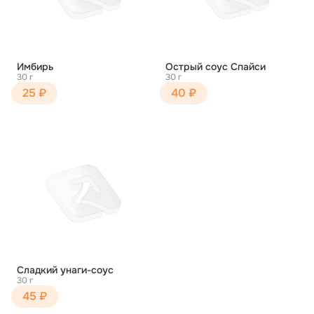
Имбирь
Острый соус Спайси
30 г
30 г
25 ₽
40 ₽
Сладкий унаги-соус
30 г
45 ₽