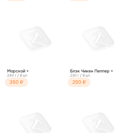
Морской +
Блэк Чикен Пеппер +
240 г / 8 шт.
230 г / 8 шт.
350 ₽
250 ₽