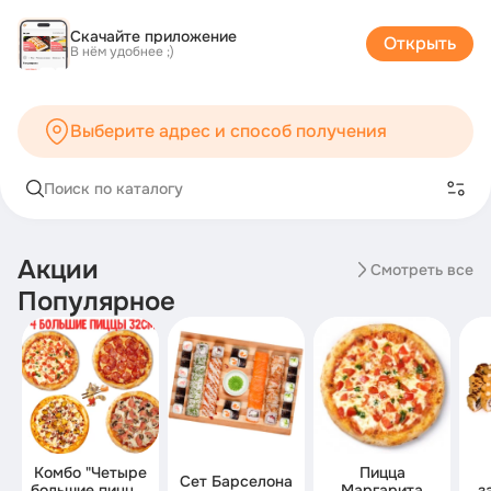
Крошка Енот Курган: Суши, Роллы, Пицца | Каталог
Скачайте приложение
Открыть
В нём удобнее ;)
Выберите адрес и способ получения
Поиск по каталогу
Акции
Смотреть все
Популярное
Комбо "Четыре
Пицца
Сет Барселона
большие пиццы"
Маргарита
з